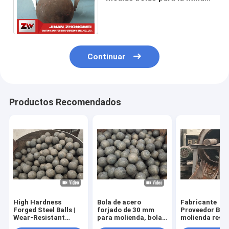
de metal, central eléctrica,
planta del cemento
Continuar
Productos Recomendados
High Hardness
Bola de acero
Fabricante
Forged Steel Balls |
forjado de 30 mm
Proveedor Bol
Wear-Resistant
para molienda, bolas
molienda resis
Grinding Media for
de molienda de alta
al desgaste y a