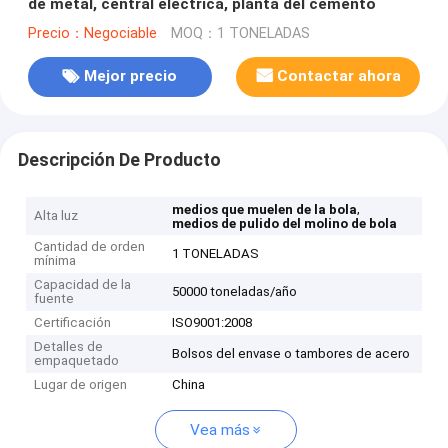
de metal, central eléctrica, planta del cemento
Precio：Negociable
MOQ：1 TONELADAS
Mejor precio
Contactar ahora
Descripción De Producto
,
medios que muelen de la bola
Alta luz
medios de pulido del molino de bola
Cantidad de orden
1 TONELADAS
mínima
Capacidad de la
50000 toneladas/año
fuente
Certificación
ISO9001:2008
Detalles de
Bolsos del envase o tambores de acero
empaquetado
Lugar de origen
China
Vea más