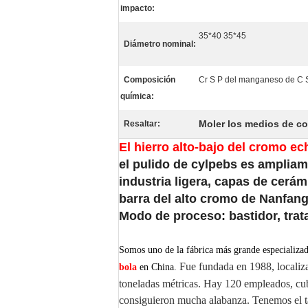
impacto:
35*40 35*45
Diámetro nominal:
Composición
Cr S P del manganeso de C 
química:
Moler los medios de c
Resaltar:
El hierro alto-bajo del cromo ec
el pulido de cylpebs es ampliame
industria ligera, capas de cerám
barra del alto cromo de Nanfang
Modo de proceso: bastidor, trat
Somos uno de la fábrica más grande especializa
Fue fundada en 1988, localiz
bola
en China.
toneladas métricas. Hay 120 empleados, cu
consiguieron mucha alabanza. Tenemos el ta