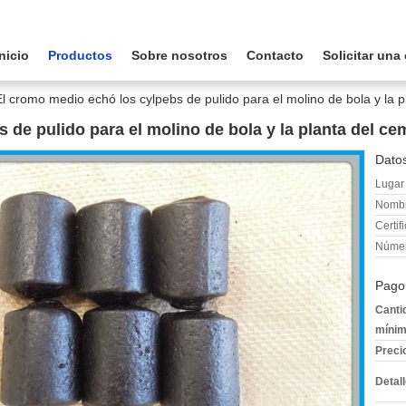
Inicio
Productos
Sobre nosotros
Contacto
Solicitar una
El cromo medio echó los cylpebs de pulido para el molino de bola y la 
 de pulido para el molino de bola y la planta del c
Datos
Lugar 
Nombr
Certif
Númer
Pago
Canti
mínim
Preci
Detal