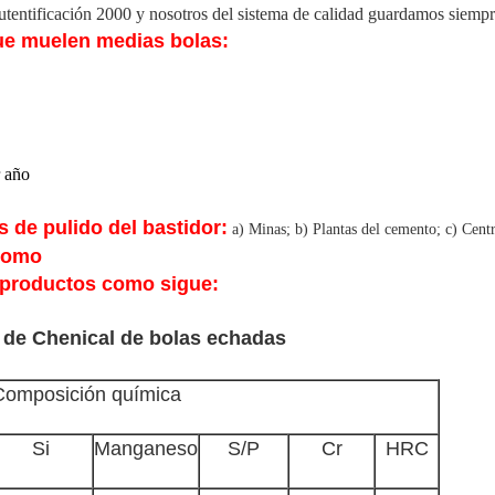
entificación 2000 y nosotros del sistema de calidad guardamos siempre
que muelen medias bolas:
r año
 de pulido del bastidor:
a) Minas; b) Plantas del cemento; c) Centra
cromo
 productos como sigue:
 de Chenical de bolas echadas
Composición química
Si
Manganeso
S/P
Cr
HRC