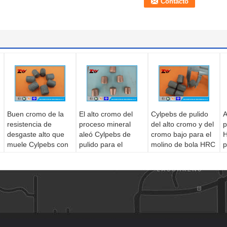
Buen cromo de la
El alto cromo del
Cylpebs de pulido
A
resistencia de
proceso mineral
del alto cromo y del
p
desgaste alto que
aleó Cylpebs de
cromo bajo para el
H
muele Cylpebs con
pulido para el
molino de bola HRC
p
ISO9001
molino de bola
60-68
m