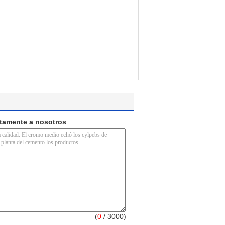
ctamente a nosotros
(
0
/ 3000)