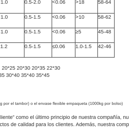
1.0
0.5-2.0
<0.06
>18
58-64
1.0
0.5-1.5
<0.06
>10
58-62
1.0
0.5-1.5
<0.06
≥5
45-48
1.2
0.5-1.5
≤0.06
1.0-1.5
42-46
2 20*25 20*30 20*35 22*30
35 30*40 35*40 35*45
 por el tambor) o el envase flexible empaqueta (1000kg por bolso)
 cliente” como el último principio de nuestra compañía, 
ctos de calidad para los clientes. Además, nuestra com