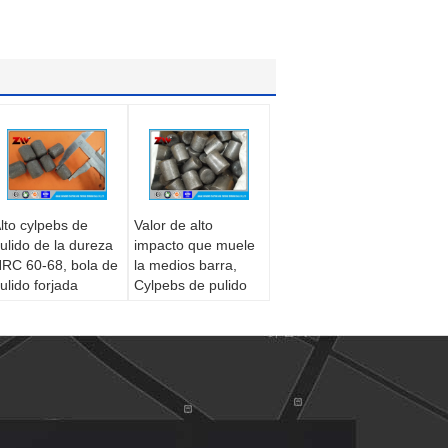
lto cylpebs de
Valor de alto
ulido de la dureza
impacto que muele
RC 60-68, bola de
la medios barra,
ulido forjada
Cylpebs de pulido
inera
para el molino de
bola