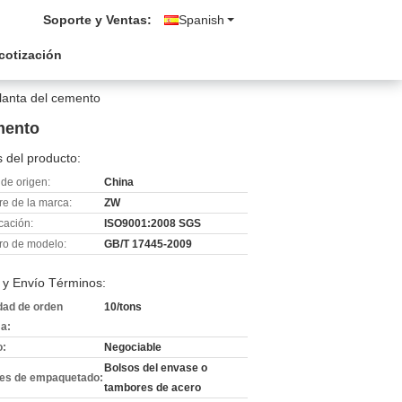
Soporte y Ventas:
Spanish
 cotización
planta del cemento
emento
 del producto:
de origen:
China
e de la marca:
ZW
icación:
ISO9001:2008 SGS
o de modelo:
GB/T 17445-2009
 y Envío Términos:
dad de orden
10/tons
a:
o:
Negociable
Bolsos del envase o
les de empaquetado:
tambores de acero