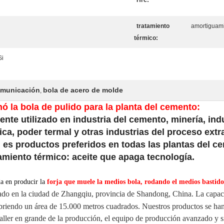
Hrc:
tratamiento
amortiguami
térmico:
Si
omunicación
bola de acero de molde
,
hó la bola de pulido para la planta del cemento:
nte utilizado en industria del cemento, minería, ind
ica, poder termal y otras industrias del proceso extra
 es productos preferidos en todas las plantas del c
amiento térmico: aceite que apaga tecnología.
da en producir la
forja que muele la medios bola, rodando el medios
bastido
ado en la ciudad de Zhangqiu, provincia de Shandong, China. La capac
briendo un área de 15.000 metros cuadrados. Nuestros productos se han
ller en grande de la producción, el equipo de producción avanzado y si