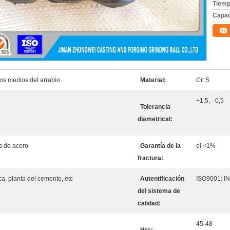
Tiemp
Capac
los medios del arrabio
Material:
Cr: 5
+1,5, - 0,5
Tolerancia
diametrical:
s de acero
Garantía de la
el <1%
fractura:
ca, planta del cemento, etc
Autentificación
ISO9001: 
del sistema de
calidad:
45-48