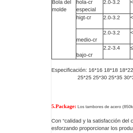
Bola del
hola-cr
2.0-3.2
<
molde
especial
higt-cr
2.0-3.2
<
2.0-3.2
<
medio-cr
2.2-3.4
≤
bajo-cr
Especificación: 16*16 18*18 18*2
25*25 25*30 25*35 30*
5.Package:
Los tambores de acero (850kg
Con “calidad y la satisfacción del
esforzando proporcionar los produ